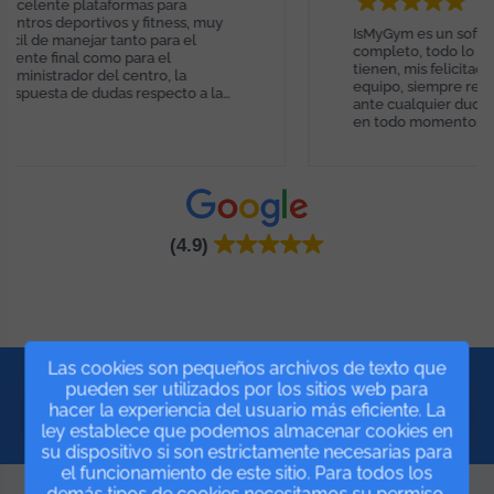
taformas para
ivos y fitness, muy
IsMyGym es un software muy
r tanto para el
completo, todo lo que pienses lo
omo para el
tienen, mis felicitaciones a todo el
del centro, la
equipo, siempre respondiendo
udas respecto a la
ante cualquier duda y ayudándome
y rápida, son muy
en todo momento, además de su
gentes, llevo más de
rapidez por solucionar todo, lo
dola no he tenido
recomiendo 100%.
niente, la
 100%.
(4.9)
Las cookies son pequeños archivos de texto que
pueden ser utilizados por los sitios web para
Prueba GRATIS
hacer la experiencia del usuario más eficiente. La
ley establece que podemos almacenar cookies en
su dispositivo si son estrictamente necesarias para
el funcionamiento de este sitio. Para todos los