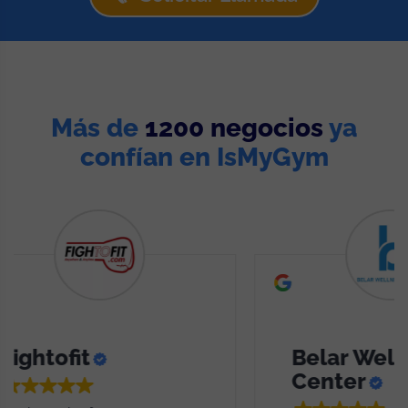
Más de
1200 negocios
ya
confían en IsMyGym
t
Belar Wellness
Center