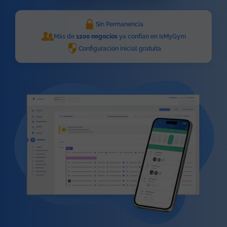
Sin Permanencia
Más de
1200 negocios
ya confían en IsMyGym
Configuración inicial gratuita