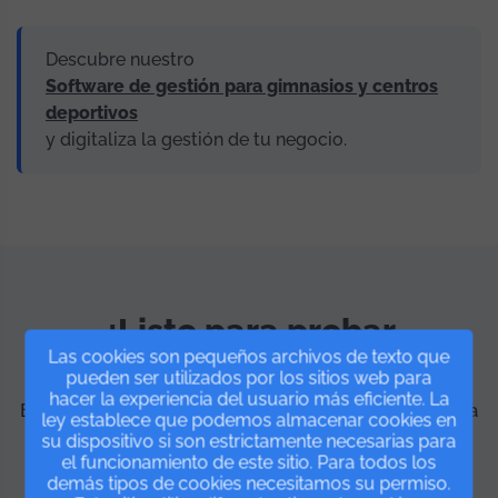
Descubre nuestro
Software de gestión para gimnasios y centros
deportivos
y digitaliza la gestión de tu negocio.
¿Listo para probar
Las cookies son pequeños archivos de texto que
IsMyGym?
pueden ser utilizados por los sitios web para
hacer la experiencia del usuario más eficiente. La
Empieza gratis y descubre todo lo que la plataforma
ley establece que podemos almacenar cookies en
puede hacer por tu negocio. Sin permanencia y con
su dispositivo si son estrictamente necesarias para
el funcionamiento de este sitio. Para todos los
soporte incluido.
demás tipos de cookies necesitamos su permiso.