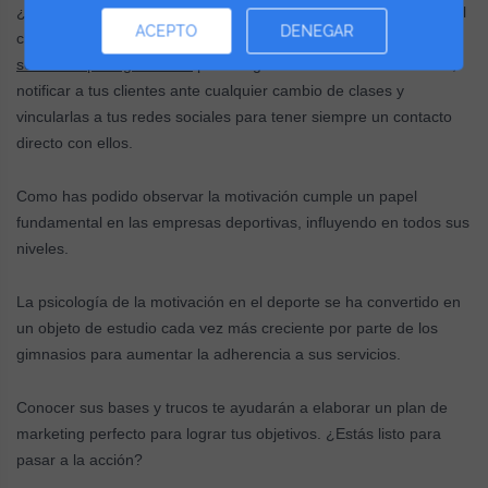
¿Cómo sentirse querido por parte de un gimnasio? Ofreciendo al
ACEPTO
DENEGAR
cliente más de lo que espera. A través de
softwares para gimnasios
puedes gestionar tus reservas online,
notificar a tus clientes ante cualquier cambio de clases y
vincularlas a tus redes sociales para tener siempre un contacto
directo con ellos.
Como has podido observar la motivación cumple un papel
fundamental en las empresas deportivas, influyendo en todos sus
niveles.
La psicología de la motivación en el deporte se ha convertido en
un objeto de estudio cada vez más creciente por parte de los
gimnasios para aumentar la adherencia a sus servicios.
Conocer sus bases y trucos te ayudarán a elaborar un plan de
marketing perfecto para lograr tus objetivos. ¿Estás listo para
pasar a la acción?