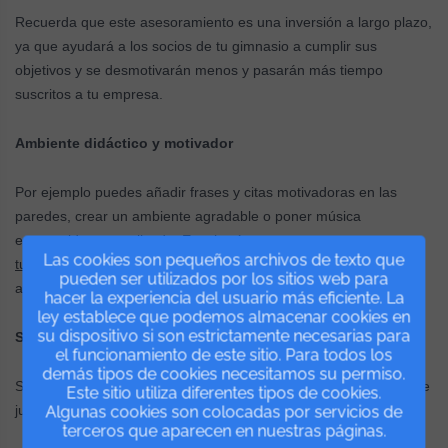
Recuerda que este asesoramiento es una inversión a largo plazo,
ya que ayudará a los socios de tu gimnasio a cumplir sus
objetivos y se desmotivarán menos y pasarán más tiempo
suscritos a tu empresa.
Ambiente didáctico y motivador
Por ejemplo puedes añadir frases y citas motivadoras en las
paredes, crear un ambiente agradable o poner música
entretenida y actualizada. Esto hará a
Las cookies son pequeños archivos de texto que
tus clientes sentirse como en casa
y estar motivados a la hora de
pueden ser utilizados por los sitios web para
acudir.
hacer la experiencia del usuario más eficiente. La
ley establece que podemos almacenar cookies en
su dispositivo si son estrictamente necesarias para
Sentimiento de pertenencia..
el funcionamiento de este sitio. Para todos los
demás tipos de cookies necesitamos su permiso.
Si nuestro cliente siente que forma parte de nuestro equipo y que
Este sitio utiliza diferentes tipos de cookies.
juntos conseguiremos los objetivos, habrás ganadao.
Algunas cookies son colocadas por servicios de
terceros que aparecen en nuestras páginas.