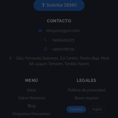
Solicitar DEMO
CONTACTO
info@ismygym.com
+34955293373
+34621082732
Glta. Fernando Quinones, Ed Centris. Planta Baja. Mod.
6A (41940) Tomares, Sevilla (Spain)
MENÚ
LEGALES
Inicio
Política de privacidad
Sobre Nosotros
Bases legales
Blog
Español
Inglés
Preguntas Frecuentes