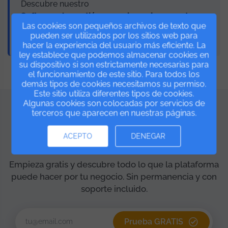
Descubre nuestro
Software de gestión para gimnasios y centros
Las cookies son pequeños archivos de texto que
deportivos
pueden ser utilizados por los sitios web para
y digitaliza la gestión de tu negocio.
hacer la experiencia del usuario más eficiente. La
ley establece que podemos almacenar cookies en
su dispositivo si son estrictamente necesarias para
el funcionamiento de este sitio. Para todos los
demás tipos de cookies necesitamos su permiso.
Este sitio utiliza diferentes tipos de cookies.
Algunas cookies son colocadas por servicios de
terceros que aparecen en nuestras páginas.
¿Listo para probar
ACEPTO
DENEGAR
IsMyGym?
Empieza gratis y descubre todo lo que la plataforma
puede hacer por tu negocio. Sin permanencia y con
soporte incluido.
Prueba GRATIS