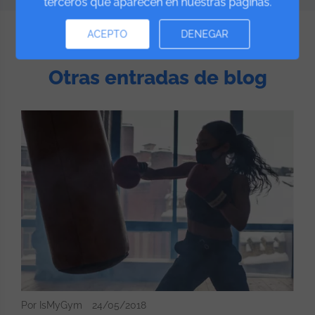
terceros que aparecen en nuestras páginas.
ACEPTO
DENEGAR
Otras entradas de blog
Por IsMyGym
24/05/2018