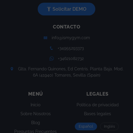
Solicitar DEMO
CONTACTO
info@ismygym.com
+34955293373
+34621082732
Glta. Fernando Quinones, Ed Centris. Planta Baja. Mod.
6A (41940) Tomares, Sevilla (Spain)
MENÚ
LEGALES
Inicio
Política de privacidad
Sobre Nosotros
Bases legales
Blog
Español
Inglés
Preguntas Frecuentes