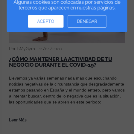
Algunas cookies son colocadas por servicios de
terceros que aparecen en nuestras páginas.
ACEPTO
DENEGAR
Por IsMyGym
11/04/2020
¿CÓMO MANTENER LA ACTIVIDAD DE TU
NEGOCIO DURANTE EL COVID-19?
Llevamos ya varias semanas nada más que escuchando
noticias negativas de la circunstancia que desgraciadamente
estamos pasando en España y el mundo entero, pero vamos
a intentar buscar, dentro de lo negativa que es la situación,
las oportunidades que se abren en este periodo:
Leer Más