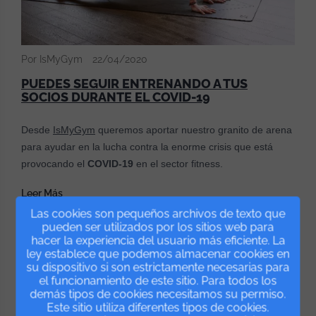
Por IsMyGym
22/04/2020
PUEDES SEGUIR ENTRENANDO A TUS
SOCIOS DURANTE EL COVID-19
Desde
IsMyGym
queremos aportar nuestro granito de arena
para ayudar en la lucha contra la enorme crisis que está
provocando el
COVID-19
en el sector fitness.
Leer Más
Las cookies son pequeños archivos de texto que
pueden ser utilizados por los sitios web para
hacer la experiencia del usuario más eficiente. La
ley establece que podemos almacenar cookies en
su dispositivo si son estrictamente necesarias para
el funcionamiento de este sitio. Para todos los
demás tipos de cookies necesitamos su permiso.
Este sitio utiliza diferentes tipos de cookies.